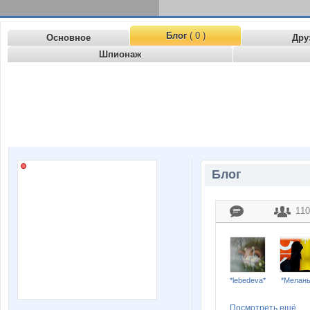
Блог
( 0 )
Основное
Дру
Шпионаж
Блог
110
*lebedeva*
*Мелан
Посмотреть ещё