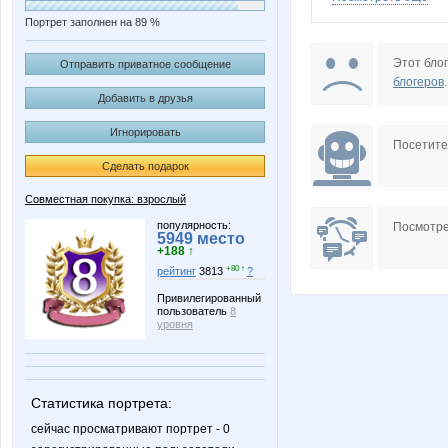
Портрет заполнен на 89 %
Annastasiay
B00lka
Этот блог
Отправить приватное сообщение
блогеров
.
Добавить в друзья
Игнорировать
Enny-de-SerKo
FOOOO
Посетит
Сделать подарок
Совместная покупка: взрослый
KRASOTKA_N
KissNe
популярность:
Посмотре
5949 место
+188 ↑
+80 ↑
рейтинг
3813
?
Привилегированный
пользователь
8
Lia85
Lonza
уровня
Статистика портрета:
Modnitsa
Morzhi
сейчас просматривают портрет - 0