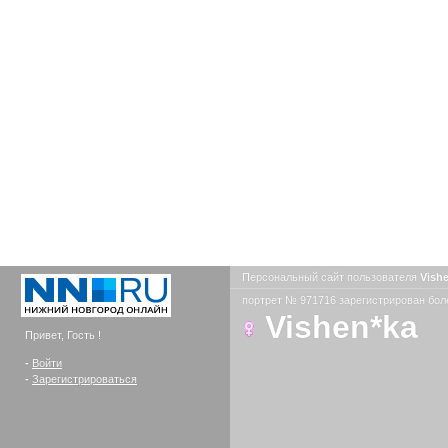
Персональный сайт пользователя
Vish
портрет № 971716 зарегистрирован боле
Vishen*ka
Привет, Гость !
-
Войти
-
Зарегистрироваться