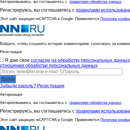
Авторизовываясь, вы соглашаетесь с
правилами обработки данных
Регистрируясь, вы соглашаетесь с
правилами использовани
markiza78
marrgo
Этот сайт защищен reCAPTCHA и Google. Применяются
Политика конфи
olgasb28
qwertyn
Войдите, чтобы сохранять историю комментариев, голосовать за коммен
Регистрация
Я даю свое
согласие на обработку персональных данных
unm
yARIK5M
отношении обработки персональных данных
Войти
Забыли пароль?
Регистрация
мотька
отличк
Авторизация
Авторизовываясь, вы соглашаетесь с
правилами обработки данных
Регистрируясь, вы соглашаетесь с
правилами использовани
Ботаник-НН
Ценн
Этот сайт защищен reCAPTCHA и Google. Применяются
Политика конфи