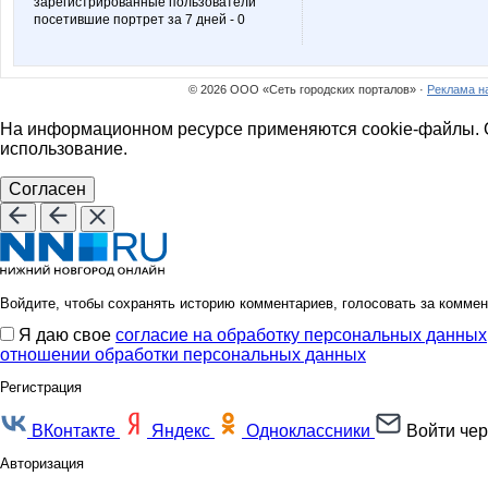
зарегистрированные пользователи
посетившие портрет за 7 дней - 0
Natalya2907
Nathali
© 2026 ООО «Сеть городских порталов» ·
Реклама н
На информационном ресурсе применяются cookie-файлы. О
Passion1985
SKy-bo
использование.
Согласен
Tsarevna
Vinogra
Войдите, чтобы сохранять историю комментариев, голосовать за коммен
Я даю свое
согласие на обработку персональных данных
anusha21
belka
отношении обработки персональных данных
Регистрация
ВКонтакте
Яндекс
Одноклассники
Войти чер
julia-dem
julia080
Авторизация